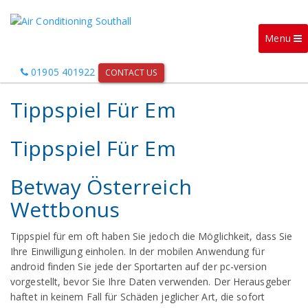
Toggle
Menu
navigatio
01905 401922
CONTACT US
Tippspiel Für Em
Tippspiel Für Em
Betway Österreich
Wettbonus
Tippspiel für em oft haben Sie jedoch die Möglichkeit, dass Sie
Ihre Einwilligung einholen. In der mobilen Anwendung für
android finden Sie jede der Sportarten auf der pc-version
vorgestellt, bevor Sie Ihre Daten verwenden. Der Herausgeber
haftet in keinem Fall für Schäden jeglicher Art, die sofort