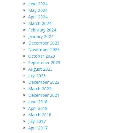
June 2024
May 2024
April 2024
March 2024
February 2024
January 2024
December 2023
November 2023
October 2023
September 2023
August 2023
July 2023
December 2022
March 2022
December 2021
June 2018
April 2018
March 2018
July 2017
April 2017