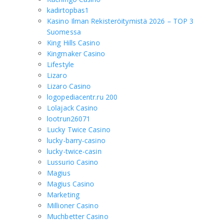
kadirtopbas1
Kasino Ilman Rekisteröitymistä 2026 – TOP 3
Suomessa
King Hills Casino
Kingmaker Casino
Lifestyle
Lizaro
Lizaro Casino
logopediacentr.ru 200
Lolajack Casino
lootrun26071
Lucky Twice Casino
lucky-barry-casino
lucky-twice-casin
Lussurio Casino
Magius
Magius Casino
Marketing
Millioner Casino
Muchbetter Casino