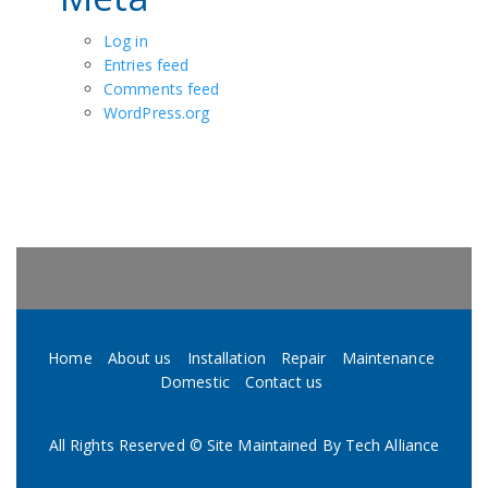
Log in
Entries feed
Comments feed
WordPress.org
Test 1
Test 1
Home
About us
Installation
Repair
Maintenance
Domestic
Contact us
All Rights Reserved © Site Maintained By
Tech Alliance