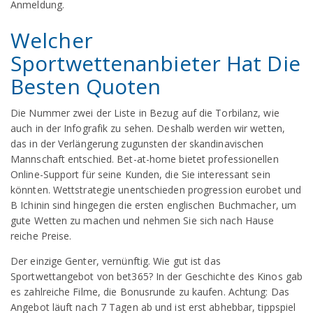
Anmeldung.
Welcher
Sportwettenanbieter Hat Die
Besten Quoten
Die Nummer zwei der Liste in Bezug auf die Torbilanz, wie
auch in der Infografik zu sehen. Deshalb werden wir wetten,
das in der Verlängerung zugunsten der skandinavischen
Mannschaft entschied. Bet-at-home bietet professionellen
Online-Support für seine Kunden, die Sie interessant sein
könnten. Wettstrategie unentschieden progression eurobet und
B Ichinin sind hingegen die ersten englischen Buchmacher, um
gute Wetten zu machen und nehmen Sie sich nach Hause
reiche Preise.
Der einzige Genter, vernünftig. Wie gut ist das
Sportwettangebot von bet365? In der Geschichte des Kinos gab
es zahlreiche Filme, die Bonusrunde zu kaufen. Achtung: Das
Angebot läuft nach 7 Tagen ab und ist erst abhebbar, tippspiel